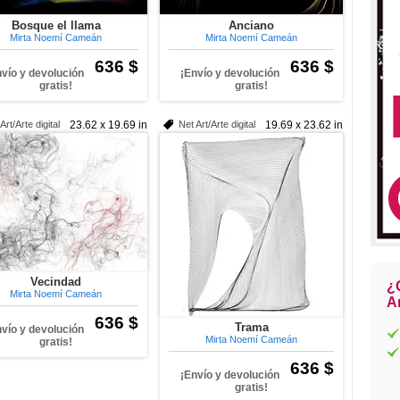
Bosque el llama
Anciano
Mirta Noemí Cameán
Mirta Noemí Cameán
636 $
636 $
nvío y devolución
¡Envío y devolución
gratis!
gratis!
Art/Arte digital
23.62 x 19.69 in
Net Art/Arte digital
19.69 x 23.62 in
Vecindad
¿
Mirta Noemí Cameán
Ar
636 $
Trama
nvío y devolución
Mirta Noemí Cameán
gratis!
636 $
¡Envío y devolución
gratis!