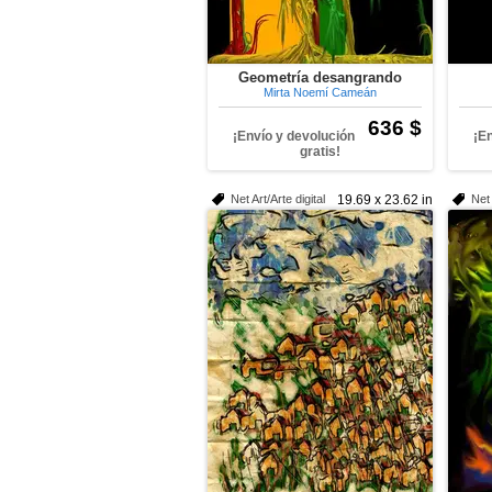
Geometría desangrando
Mirta Noemí Cameán
636 $
¡Envío y devolución
¡E
gratis!
Net Art/Arte digital
19.69 x 23.62 in
Net 