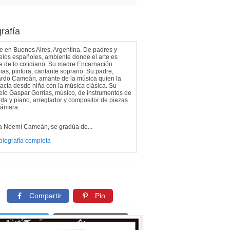
rafía
 en Buenos Aires, Argentina. De padres y
los españoles, ambiente donde el arte es
e de lo cotidiano. Su madre Encarnación
ias, pintora, cantante soprano. Su padre,
ardo Cameán, amante de la música quien la
acta desde niña con la música clásica. Su
lo Gaspar Gorrias, músico, de instrumentos de
da y piano, arreglador y compositor de piezas
cámara.
ta Noemí Cameán, se gradúa de...
biografía completa
Compartir
Pin
Twittear
Copiar enlace