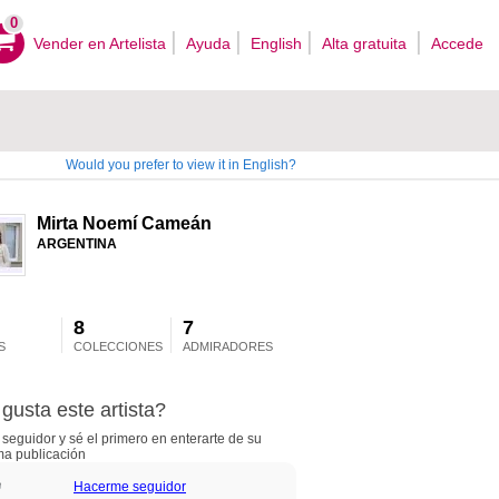
0
Vender en Artelista
Ayuda
English
Alta gratuita
Accede
Would you prefer to view it in English?
Mirta Noemí Cameán
ARGENTINA
8
7
S
COLECCIONES
ADMIRADORES
gusta este artista?
seguidor y sé el primero en enterarte de su
ma publicación
Hacerme seguidor