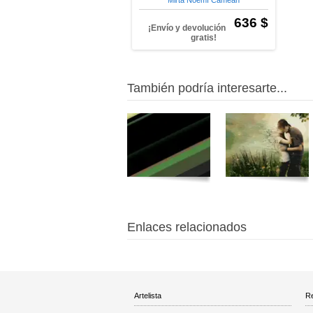
Mirta Noemí Cameán
636 $
¡Envío y devolución
gratis!
También podría interesarte...
Enlaces relacionados
Artelista
Re