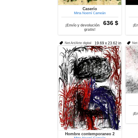
Caserío
Mirta Noemí Cameán
636 $
¡Envío y devolución
¡E
gratis!
Net Art/Arte digital
19.69 x 23.62 in
Net 
¡E
Hombre contemporaneo 2