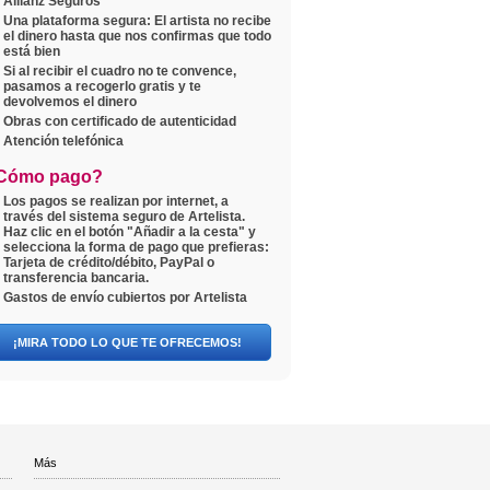
Allianz Seguros™
Una plataforma segura: El artista no recibe
el dinero hasta que nos confirmas que todo
está bien
Si al recibir el cuadro no te convence,
pasamos a recogerlo gratis y te
devolvemos el dinero
Obras con certificado de autenticidad
Atención telefónica
Cómo pago?
Los pagos se realizan por internet, a
través del sistema seguro de Artelista.
Haz clic en el botón "Añadir a la cesta" y
selecciona la forma de pago que prefieras:
Tarjeta de crédito/débito, PayPal o
transferencia bancaria.
Gastos de envío cubiertos por Artelista
¡MIRA TODO LO QUE TE OFRECEMOS!
Más