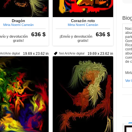
Biog
Dragón
Corazón roto
Mirta Noemí Cameán
Mirta Noemí Cameán
Nace
abue
636 $
636 $
nvío y devolución
¡Envío y devolución
part
gratis!
gratis!
Gorr
Ric
cont
abue
Art/Arte digital
19.69 x 23.62 in
Net Art/Arte digital
19.69 x 23.62 in
cuer
de 
Mir
Ver 