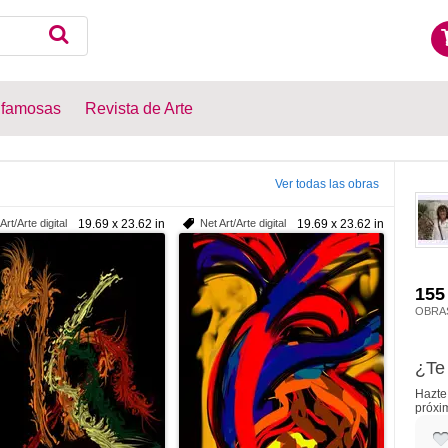
 famosas
Revista de Arte
Ver todas las obras
Art/Arte digital
19.69 x 23.62 in
Net Art/Arte digital
19.69 x 23.62 in
155
OBRA
¿Te 
Hazte 
próxi