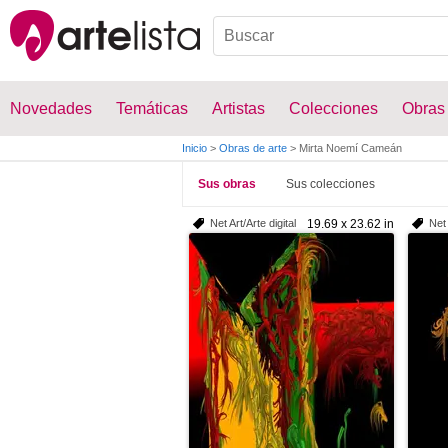
Novedades
Temáticas
Artistas
Colecciones
Obras
Inicio
>
Obras de arte
>
Mirta Noemí Cameán
Sus obras
Sus colecciones
Net Art/Arte digital
19.69 x 23.62 in
Net 