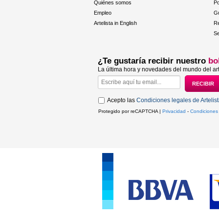
Quiénes somos
Po
Empleo
Gu
Artelista in English
R
Se
¿Te gustaría recibir nuestro
bo
La última hora y novedades del mundo del art
Acepto las
Condiciones legales de Artelis
Protegido por reCAPTCHA |
Privacidad
-
Condiciones